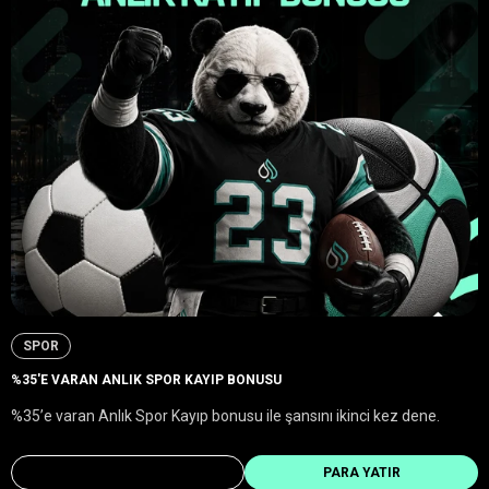
SPOR
%35'E VARAN ANLIK SPOR KAYIP BONUSU
%35’e varan Anlık Spor Kayıp bonusu ile şansını ikinci kez dene.
DEVAMINI OKU
PARA YATIR