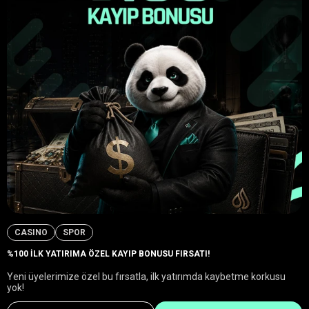
CASINO
SPOR
%100 İLK YATIRIMA ÖZEL KAYIP BONUSU FIRSATI!
Yeni üyelerimize özel bu fırsatla, ilk yatırımda kaybetme korkusu
yok!