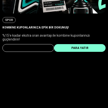
SPOR
KOMBİNE KUPONLARINIZA EPİK BİR DOKUNUŞ!
%15'e kadar ekstra oran avantajı ile kombine kuponlarınızı
güçlendirin!
DEVAMINI OKU
PARA YATIR