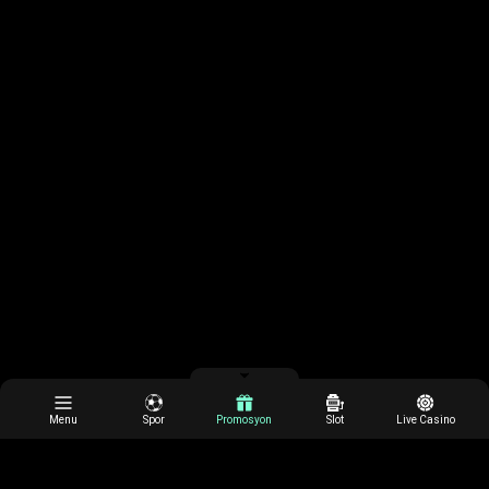
Menu
Spor
Promosyon
Slot
Live Casino