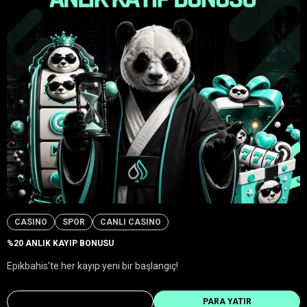
CASINO
SPOR
CANLI CASINO
%20 ANLIK KAYIP BONUSU
Epikbahis'te her kayıp yeni bir başlangıç!
DEVAMINI OKU
PARA YATIR