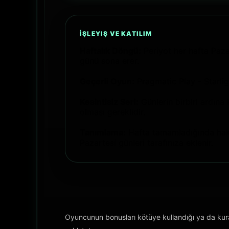
İŞLEYIŞ VE KATILIM
Haftalık Döngü:
Periyot her hafta Paza
günü sona erer.
Geçerli Oyun:
Pragmatic Play - Starli
Kesintisiz Seri:
Günlerin birbiri ardına 
olması gereklidir.
Tanımlama:
Hafta tamamladığında hakk
Pazartesi günleri tarafınıza eklenir.
Oyuncunun bonusları kötüye kullandığı ya da kural