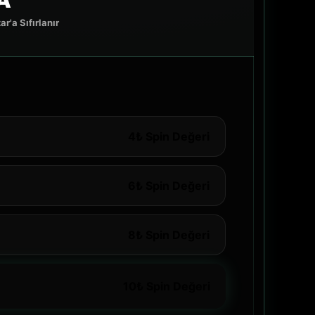
r'a Sıfırlanır
4₺ Spin Değeri
6₺ Spin Değeri
8₺ Spin Değeri
10₺ Spin Değeri