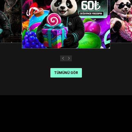
TÜMÜNÜ GÖR