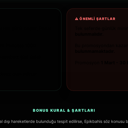
⚠️ ÖNEMLİ ŞARTLAR
rtesi günü başlar, Pazar
Tek seferde günlük mi
bulunmalıdır.
ght Princess 1000
Bu promosyondan kazanıl
bulunmamaktadır.
kesintisiz (üst üste)
Promosyon
1 Mart - 30 
ınız olan miktar
BONUS KURAL & ŞARTLARI
 dışı hareketlerde bulunduğu tespit edilirse, Epikbahis söz konusu b